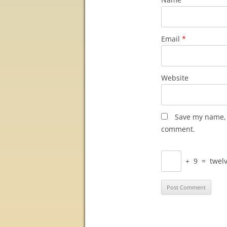
Email
*
Website
Save my name, e
comment.
+
9
=
twel