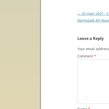
Post
←
25 mars 2021 : 
navigation
Darmstadt Art Nou
Leave a Reply
Your email address 
Comment
*
Name
*