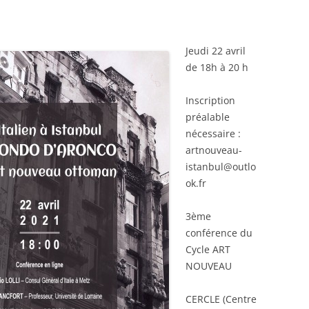
Jeudi 22 avril
de 18h à 20 h
Inscription
préalable
nécessaire :
artnouveau-
istanbul@outlo
ok.fr
3ème
conférence du
Cycle ART
NOUVEAU
CERCLE (Centre