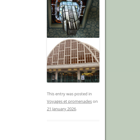
This entry was posted in
Voyages et promenades
on
21 January 2026
.