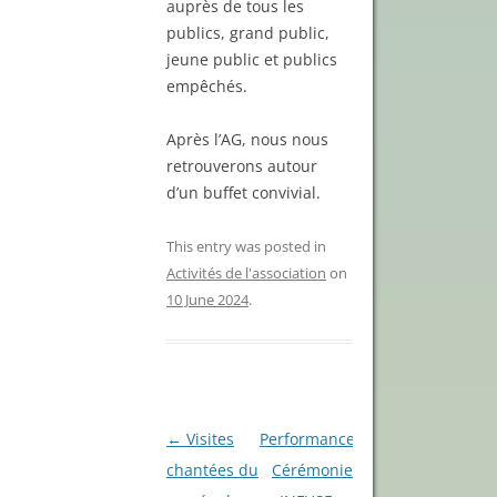
auprès de tous les
publics, grand public,
jeune public et publics
empêchés.
Après l’AG, nous nous
retrouverons autour
d’un buffet convivial.
This entry was posted in
Activités de l'association
on
10 June 2024
.
Post
←
Visites
Performance
navigation
chantées du
Cérémonie