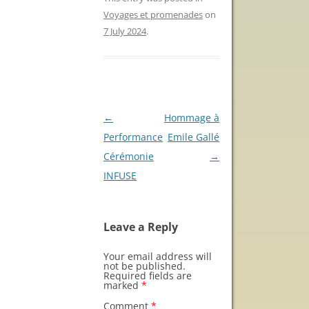
Voyages et promenades
on
7 July 2024
.
Post
←
Hommage à
navigation
Performance
Emile Gallé
Cérémonie
→
INFUSE
Leave a Reply
Your email address will
not be published.
Required fields are
marked
*
Comment
*