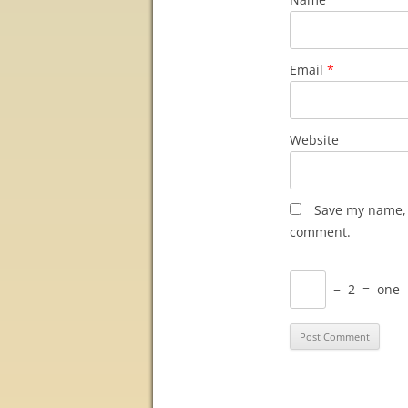
Email
*
Website
Save my name, e
comment.
−
2
=
one