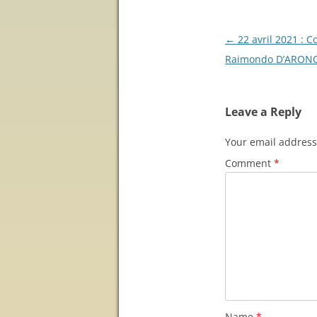
Post
←
22 avril 2021 : 
navigation
Raimondo D’ARON
Leave a Reply
Your email address 
Comment
*
Name
*