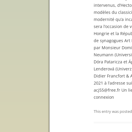
intervenus, d’Hect
modèles du classici
modernité qu’a inca
sera l’occasion de 
Hongrie et la Répu
de synagogues Art 
par Monsieur Domin
Neumann (Universi
Dóra Pataricza et 
Lenderová (Univerz
Didier Francfort & 
2021 à l’adresse s
acj55@free.fr Un li
connexion
This entry was posted