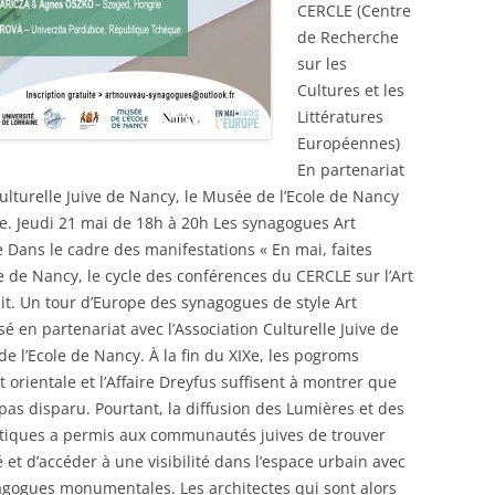
CERCLE (Centre
de Recherche
sur les
Cultures et les
Littératures
Européennes)
En partenariat
Culturelle Juive de Nancy, le Musée de l’Ecole de Nancy
pe. Jeudi 21 mai de 18h à 20h Les synagogues Art
Dans le cadre des manifestations « En mai, faites
lle de Nancy, le cycle des conférences du CERCLE sur l’Art
t. Un tour d’Europe des synagogues de style Art
 en partenariat avec l’Association Culturelle Juive de
e l’Ecole de Nancy. À la fin du XIXe, les pogroms
t orientale et l’Affaire Dreyfus suffisent à montrer que
 pas disparu. Pourtant, la diffusion des Lumières et des
tiques a permis aux communautés juives de trouver
é et d’accéder à une visibilité dans l’espace urbain avec
nagogues monumentales. Les architectes qui sont alors