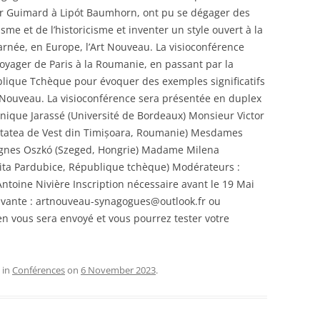
or Guimard à Lipót Baumhorn, ont pu se dégager des
sme et de l’historicisme et inventer un style ouvert à la
rnée, en Europe, l’Art Nouveau. La visioconférence
voyager de Paris à la Roumanie, en passant par la
blique Tchèque pour évoquer des exemples significatifs
Nouveau. La visioconférence sera présentée en duplex
ique Jarassé (Université de Bordeaux) Monsieur Victor
tatea de Vest din Timișoara, Roumanie) Mesdames
Ágnes Oszkó (Szeged, Hongrie) Madame Milena
ita Pardubice, République tchèque) Modérateurs :
Antoine Nivière Inscription nécessaire avant le 19 Mai
uivante : artnouveau-synagogues@outlook.fr ou
en vous sera envoyé et vous pourrez tester votre
 in
Conférences
on
6 November 2023
.