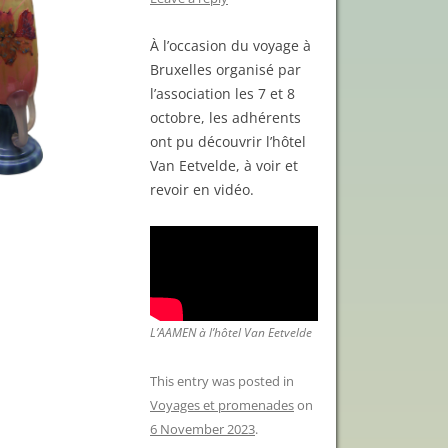
À l’occasion du voyage à
Bruxelles organisé par
l’association les 7 et 8
octobre, les adhérents
ont pu découvrir l’hôtel
Van Eetvelde, à voir et
revoir en vidéo.
L’AAMEN à l’hôtel Van Eetvelde
This entry was posted in
Voyages et promenades
on
6 November 2023
.