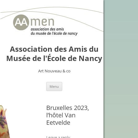
Association des Amis du
Musée de l'École de Nancy
Art Nouveau & co
Skip
Menu
to
content
Bruxelles 2023,
l’hôtel Van
Eetvelde
Leave a reply