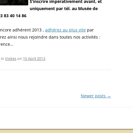
S’inscrire impérativement avant, et
uniquement par tél. au Musée de
03 83 40 14 86
 encore adhérent 2013 ,
adhérez au plus vite
par
rez ainsi nous rejoindre dans toutes nos activités :
érence…
 in
Visites
on
10 April 2013
.
Newer posts
→